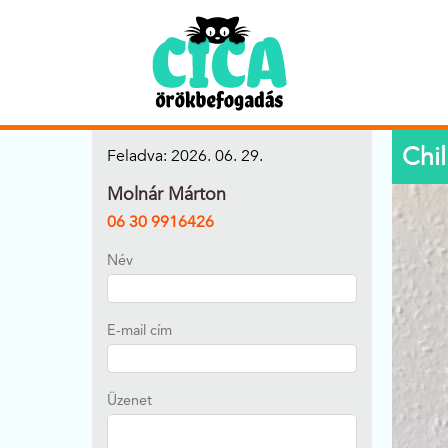
Chil
Feladva: 2026. 06. 29.
Molnár Márton
06 30 9916426
Név
E-mail cím
Üzenet