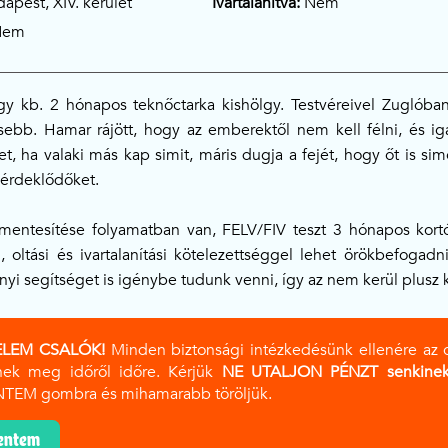
apest, XIV. kerület
Ivartalanítva:
Nem
em
egy kb. 2 hónapos teknőctarka kishölgy. Testvéreivel Zuglóba
sebb. Hamar rájött, hogy az emberektől nem kell félni, és ig
et, ha valaki más kap simit, máris dugja a fejét, hogy őt is s
z érdeklődőket.
amentesítése folyamatban van, FELV/FIV teszt 3 hónapos kortól
al, oltási és ivartalanítási kötelezettséggel lehet örökbefogadn
ányi segítséget is igénybe tudunk venni, így az nem kerül plusz 
ELEM CSALÓK!
Minden biztonsági intézkedésünk ellenére az olda
nek meg időről időre. Kérjük
NE UTALJON PÉNZT senkinek
TEM gombra és mihamarabb töröljük.
lentem