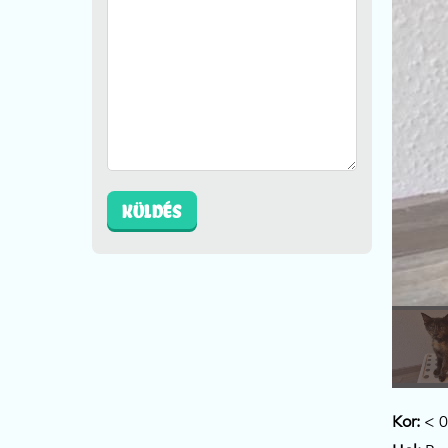
Kor:
< 0