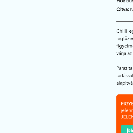
Hol:
Bud
Oltva:
N
Chilli 
legtüze
figyelm
várja a
Parazit
tartáss
alapítv
FIGY
jelen
JELEN
Je