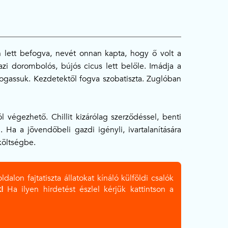
n lett befogva, nevét onnan kapta, hogy ő volt a
azi dorombolós, bújós cicus lett belőle. Imádja a
imogassuk. Kezdetektől fogva szobatiszta. Zuglóban
 végezhető. Chillit kizárólag szerződéssel, benti
i. Ha a jövendőbeli gazdi igényli, ivartalanítására
költségbe.
lon fajtatiszta állatokat kínáló külföldi csalók
!
Ha ilyen hirdetést észlel kérjük kattintson a